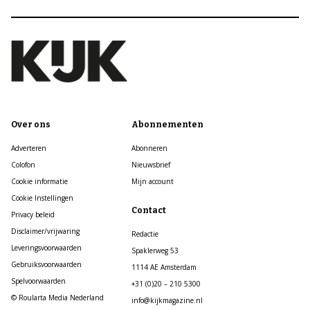
Over ons
Abonnementen
Adverteren
Abonneren
Colofon
Nieuwsbrief
Cookie informatie
Mijn account
Cookie Instellingen
Contact
Privacy beleid
Disclaimer/vrijwaring
Redactie
Leveringsvoorwaarden
Spaklerweg 53
Gebruiksvoorwaarden
1114 AE Amsterdam
Spelvoorwaarden
+31 (0)20 – 210 5300
© Roularta Media Nederland
info@kijkmagazine.nl