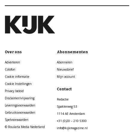
Over ons
Abonnementen
Adverteren
Abonneren
Colofon
Nieuwsbrief
Cookie informatie
Mijn account
Cookie Instellingen
Contact
Privacy beleid
Disclaimer/vrijwaring
Redactie
Leveringsvoorwaarden
Spaklerweg 53
Gebruiksvoorwaarden
1114 AE Amsterdam
Spelvoorwaarden
+31 (0)20 – 210 5300
© Roularta Media Nederland
info@kijkmagazine.nl