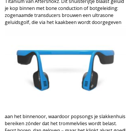
Titanium van Aftershokz. Dit snuisterijtje blaast geluid
je kop binnen met bone conduction of botgeleiding:
zogenaamde transducers brouwen een ultrasone
geluidsgolf
, die via het kaakbeen wordt doorgegeven
aan het binnenoor, waardoor popsongs je slakkenhuis
bereiken zónder dat het trommelvlies wordt belast.
Eerst horen, dan geloven – maar het klinkt alvast goed!