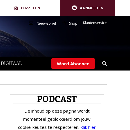
PUZZELEN
AANMELDEN
Klantenservice
Nieuwsbrief
Shop
 DIGITAAL
Word Abonnee
PODCAST
De inhoud op deze pagina wordt
momenteel geblokkeerd om jouw
cookie-keuzes te respecteren.
Klik hier