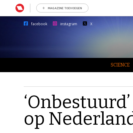
MAGAZINE TOEVOEGEN
facebook
instagram
X
SCIENCE
‘Onbestuurd’ 
op Nederlan