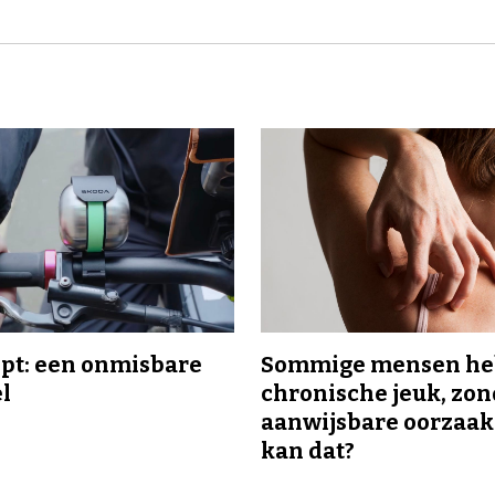
ipt: een onmisbare
Sommige mensen h
el
chronische jeuk, zo
aanwijsbare oorzaak
kan dat?