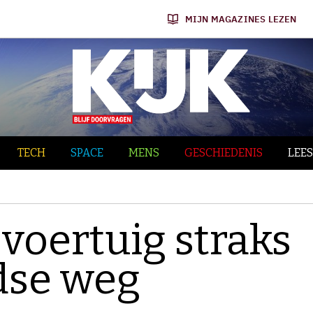
MIJN MAGAZINES LEZEN
TECH
SPACE
MENS
GESCHIEDENIS
LEES
voertuig straks
dse weg