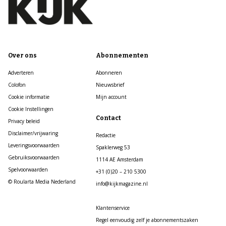
Over ons
Abonnementen
Adverteren
Abonneren
Colofon
Nieuwsbrief
Cookie informatie
Mijn account
Cookie Instellingen
Contact
Privacy beleid
Disclaimer/vrijwaring
Redactie
Leveringsvoorwaarden
Spaklerweg 53
Gebruiksvoorwaarden
1114 AE Amsterdam
Spelvoorwaarden
+31 (0)20 – 210 5300
© Roularta Media Nederland
info@kijkmagazine.nl
Klantenservice
Regel eenvoudig zelf je abonnementszaken