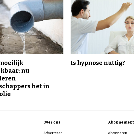
 moeilijk
Is hypnose nuttig?
kbaar: nu
deren
chappers het in
olie
Over ons
Abonnement
Adverteren
Abonneren