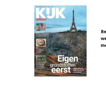
Be
we
me