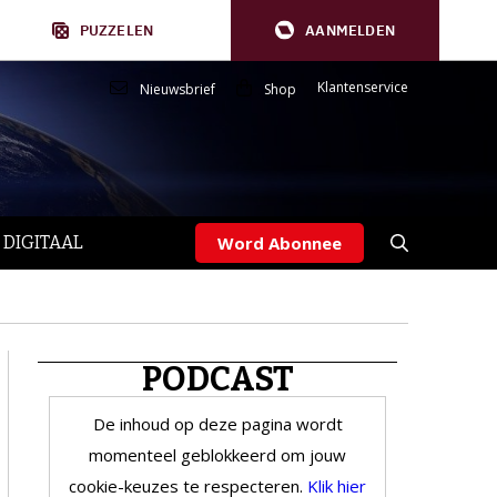
PUZZELEN
AANMELDEN
Klantenservice
Nieuwsbrief
Shop
 DIGITAAL
Word Abonnee
PODCAST
De inhoud op deze pagina wordt
momenteel geblokkeerd om jouw
cookie-keuzes te respecteren.
Klik hier