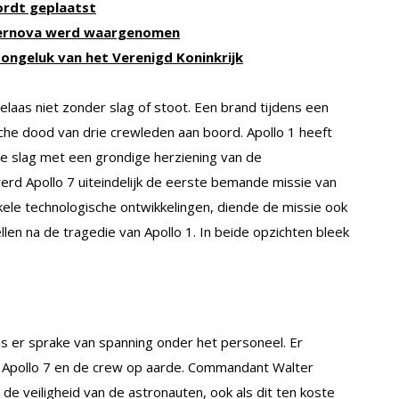
ordt geplaatst
upernova werd waargenomen
 ongeluk van het Verenigd Koninkrijk
laas niet zonder slag of stoot. Een brand tijdens een
sche dood van drie crewleden aan boord. Apollo 1 heeft
de slag met een grondige herziening van de
erd Apollo 7 uiteindelijk de eerste bemande missie van
ele technologische ontwikkelingen, diende de missie ook
en na de tragedie van Apollo 1. In beide opzichten bleek
was er sprake van spanning onder het personeel. Er
n Apollo 7 en de crew op aarde. Commandant Walter
de veiligheid van de astronauten, ook als dit ten koste