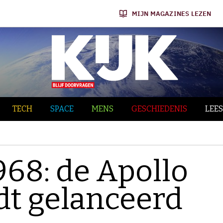
MIJN MAGAZINES LEZEN
TECH
SPACE
MENS
GESCHIEDENIS
LEES
968: de Apollo
dt gelanceerd