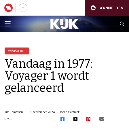
AANMELDEN
Vandaag in...
Vandaag in 1977:
Voyager 1 wordt
gelanceerd
Tim Tomassen
05 september 2024
Deel dit artikel:
07:00