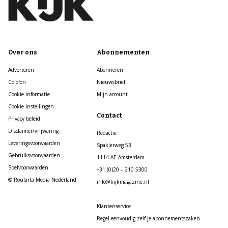
Over ons
Abonnementen
Adverteren
Abonneren
Colofon
Nieuwsbrief
Cookie informatie
Mijn account
Cookie Instellingen
Contact
Privacy beleid
Disclaimer/vrijwaring
Redactie
Leveringsvoorwaarden
Spaklerweg 53
Gebruiksvoorwaarden
1114 AE Amsterdam
Spelvoorwaarden
+31 (0)20 – 210 5300
© Roularta Media Nederland
info@kijkmagazine.nl
Klantenservice
Regel eenvoudig zelf je abonnementszaken