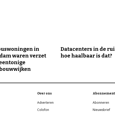
buswoningen in
Datacenters in de ru
rdam waren verzet
hoe haalbaar is dat?
eentonige
bouwwijken
Over ons
Abonnement
Adverteren
Abonneren
Colofon
Nieuwsbrief