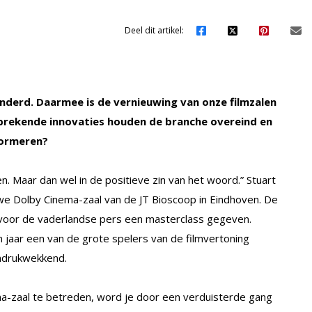
Deel dit artikel:
anderd. Daarmee is de vernieuwing van onze filmzalen
nbrekende innovaties houden de branche overeind en
formeren?
. Maar dan wel in de positieve zin van het woord.” Stuart
we Dolby Cinema-zaal van de JT Bioscoop in Eindhoven. De
 voor de vaderlandse pers een masterclass gegeven.
en jaar een van de grote spelers van de filmvertoning
indrukwekkend.
a-zaal te betreden, word je door een verduisterde gang