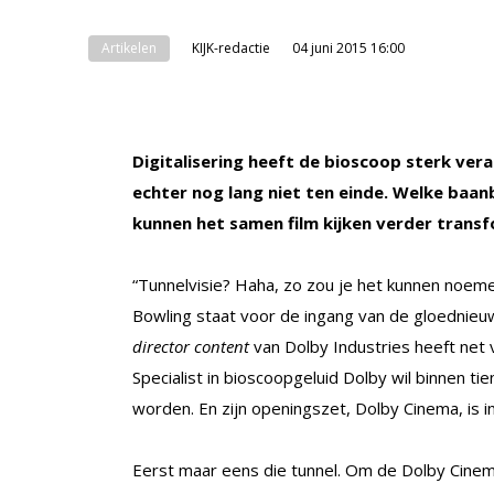
Artikelen
KIJK-redactie
04 juni 2015 16:00
Digitalisering heeft de bioscoop sterk ver
echter nog lang niet ten einde. Welke baa
kunnen het samen film kijken verder trans
“Tunnelvisie? Haha, zo zou je het kunnen noemen
Bowling staat voor de ingang van de gloednieu
director content
van Dolby Industries heeft net
Specialist in bioscoopgeluid Dolby wil binnen ti
worden. En zijn openingszet, Dolby Cinema, is 
Eerst maar eens die tunnel. Om de Dolby Cinem