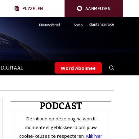
PUZZELEN
AANMELDEN
Klantenservice
Nieuwsbrief
Shop
 DIGITAAL
Word Abonnee
PODCAST
De inhoud op deze pagina wordt
momenteel geblokkeerd om jouw
cookie-keuzes te respecteren.
Klik hier