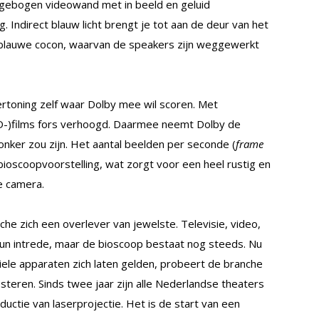
n gebogen videowand met in beeld en geluid
. Indirect blauw licht brengt je tot aan de deur van het
tblauwe cocon, waarvan de speakers zijn weggewerkt
ertoning zelf waar Dolby mee wil scoren. Met
3D-)films fors verhoogd. Daarmee neemt Dolby de
nker zou zijn. Het aantal beelden per seconde (
frame
 bioscoopvoorstelling, wat zorgt voor een heel rustig en
e camera.
he zich een overlever van jewelste. Televisie, video,
hun intrede, maar de bioscoop bestaat nog steeds. Nu
iele apparaten zich laten gelden, probeert de branche
esteren. Sinds twee jaar zijn alle Nederlandse theaters
ductie van laserprojectie. Het is de start van een