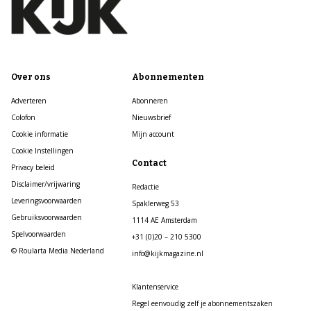
Over ons
Abonnementen
Adverteren
Abonneren
Colofon
Nieuwsbrief
Cookie informatie
Mijn account
Cookie Instellingen
Contact
Privacy beleid
Disclaimer/vrijwaring
Redactie
Leveringsvoorwaarden
Spaklerweg 53
Gebruiksvoorwaarden
1114 AE Amsterdam
Spelvoorwaarden
+31 (0)20 – 210 5300
© Roularta Media Nederland
info@kijkmagazine.nl
Klantenservice
Regel eenvoudig zelf je abonnementszaken