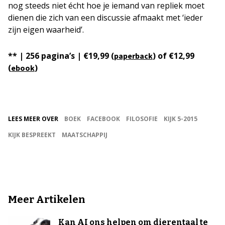
nog steeds niet écht hoe je iemand van repliek moet
dienen die zich van een discussie afmaakt met ‘ieder
zijn eigen waarheid’.
** | 256 pagina’s | €19,99 (
) of €12,99
paperback
(
)
ebook
LEES MEER OVER
BOEK
FACEBOOK
FILOSOFIE
KIJK 5-2015
KIJK BESPREEKT
MAATSCHAPPIJ
Meer Artikelen
Kan AI ons helpen om dierentaal te