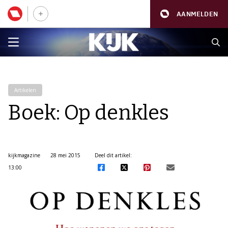
AANMELDEN
Artikelen
Boek: Op denkles
kijkmagazine
28 mei 2015
Deel dit artikel:
13:00