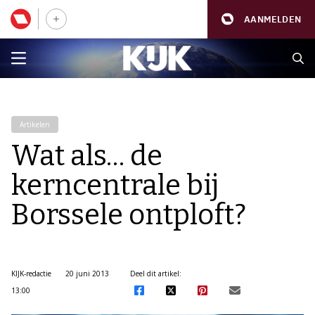
AANMELDEN
Artikelen
Wat als… de
kerncentrale bij
Borssele ontploft?
KIJK-redactie
20 juni 2013
Deel dit artikel:
13:00