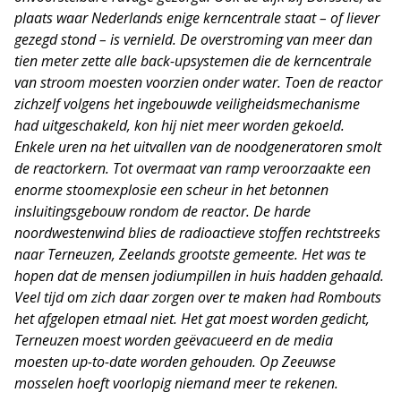
plaats waar Nederlands enige kerncentrale staat – of liever
gezegd stond – is vernield. De overstroming van meer dan
tien meter zette alle back-upsystemen die de kerncentrale
van stroom moesten voorzien onder water. Toen de reactor
zichzelf volgens het ingebouwde veiligheidsmechanisme
had uitgeschakeld, kon hij niet meer worden gekoeld.
Enkele uren na het uitvallen van de noodgeneratoren smolt
de reactorkern. Tot overmaat van ramp veroorzaakte een
enorme stoomexplosie een scheur in het betonnen
insluitingsgebouw rondom de reactor. De harde
noordwestenwind blies de radioactieve stoffen rechtstreeks
naar Terneuzen, Zeelands grootste gemeente. Het was te
hopen dat de mensen jodiumpillen in huis hadden gehaald.
Veel tijd om zich daar zorgen over te maken had Rombouts
het afgelopen etmaal niet. Het gat moest worden gedicht,
Terneuzen moest worden geëvacueerd en de media
moesten up-to-date worden gehouden. Op Zeeuwse
mosselen hoeft voorlopig niemand meer te rekenen.