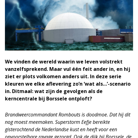
We vinden de wereld waarin we leven volstrekt
vanzelfsprekend. Maar vul één feit ander in, en hij
ziet er plots volkomen anders uit. In deze serie
kleuren we elke aflevering zo’n ‘wat als…’-scenario
in. Ditmaal: wat zijn de gevolgen als de
kerncentrale bij Borssele ontploft?
Brandweercommandant Rombouts is doodmoe. Dat hij dit
nog moest meemaken. Superstorm Eefje bereikte
gisterochtend de Nederlandse kust en heeft voor een
onvoorstelbare ravage gezorgd. Ook de dijk bij Borssele, de