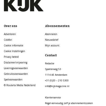
Over ons
Abonnementen
Adverteren
Abonneren
Colofon
Nieuwsbrief
Cookie informatie
Mijn account
Cookie Instellingen
Contact
Privacy beleid
Disclaimer/vrijwaring
Redactie
Leveringsvoorwaarden
Spaklerweg 53
Gebruiksvoorwaarden
1114 AE Amsterdam
Spelvoorwaarden
+31 (0)20 – 210 5300
© Roularta Media Nederland
info@kijkmagazine.nl
Klantenservice
Regel eenvoudig zelf je abonnementszaken