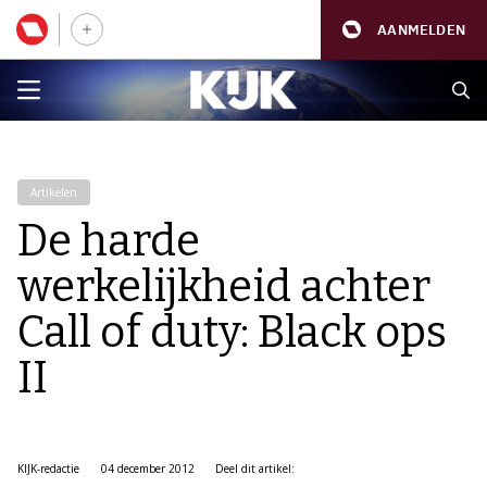
AANMELDEN
Artikelen
De harde
werkelijkheid achter
Call of duty: Black ops
II
KIJK-redactie
04 december 2012
Deel dit artikel: