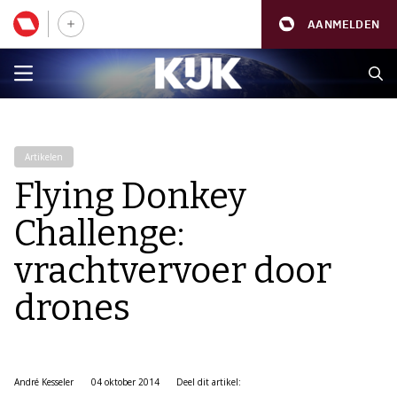
AANMELDEN
Artikelen
Flying Donkey
Challenge:
vrachtvervoer door
drones
André Kesseler
04 oktober 2014
Deel dit artikel: