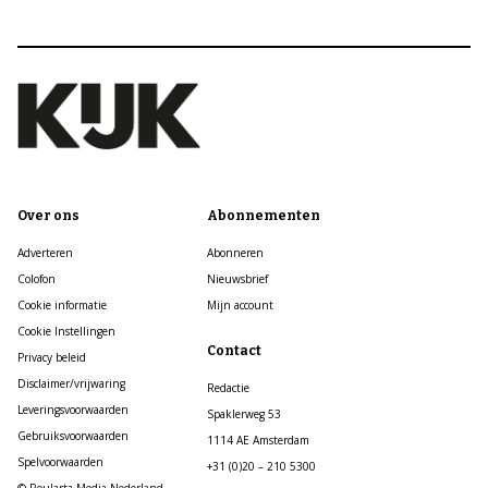
Over ons
Abonnementen
Adverteren
Abonneren
Colofon
Nieuwsbrief
Cookie informatie
Mijn account
Cookie Instellingen
Contact
Privacy beleid
Disclaimer/vrijwaring
Redactie
Leveringsvoorwaarden
Spaklerweg 53
Gebruiksvoorwaarden
1114 AE Amsterdam
Spelvoorwaarden
+31 (0)20 – 210 5300