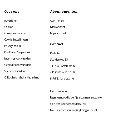
Over ons
Abonnementen
Adverteren
Abonneren
Colofon
Nieuwsbrief
Cookie informatie
Mijn account
Cookie Instellingen
Contact
Privacy beleid
Disclaimer/vrijwaring
Redactie
Leveringsvoorwaarden
Spaklerweg 53
Gebruiksvoorwaarden
1114 AE Amsterdam
Spelvoorwaarden
+31 (0)20 – 210 5300
© Roularta Media Nederland
info@kijkmagazine.nl
Klantenservice
Regel eenvoudig zelf je abonnementszaken
op https://service.roularta.nl/
Mail: klantenservice@kijkmagazine.nl