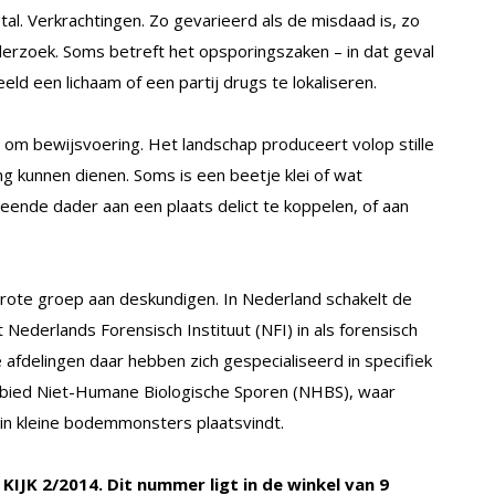
al. Verkrachtingen. Zo gevarieerd als de misdaad is, zo
derzoek. Soms betreft het opsporingszaken – in dat geval
ld een lichaam of een partij drugs te lokaliseren.
 om bewijsvoering. Het landschap produceert volop stille
ng kunnen dienen. Soms is een beetje klei of wat
ende dader aan een plaats delict te koppelen, of aan
rote groep aan deskundigen. In Nederland schakelt de
et Nederlands Forensisch Instituut (NFI) in als forensisch
 afdelingen daar hebben zich gespecialiseerd in specifiek
ebied Niet-Humane Biologische Sporen (NHBS), waar
 in kleine bodemmonsters plaatsvindt.
n KIJK 2/2014. Dit nummer ligt in de winkel van 9