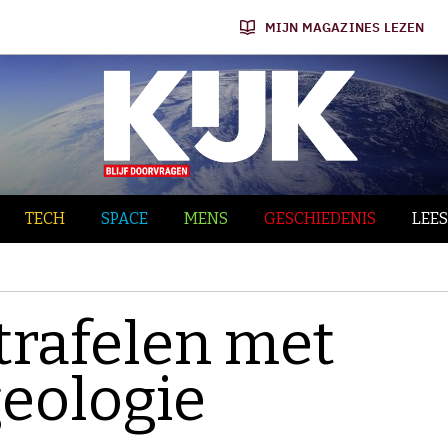
MIJN MAGAZINES LEZEN
TECH
SPACE
MENS
GESCHIEDENIS
LEES
rafelen met
geologie