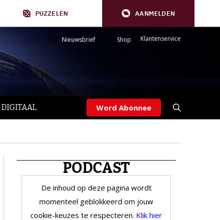
PUZZELEN
AANMELDEN
Klantenservice
Nieuwsbrief
Shop
 DIGITAAL
Word Abonnee
PODCAST
De inhoud op deze pagina wordt
momenteel geblokkeerd om jouw
cookie-keuzes te respecteren.
Klik hier