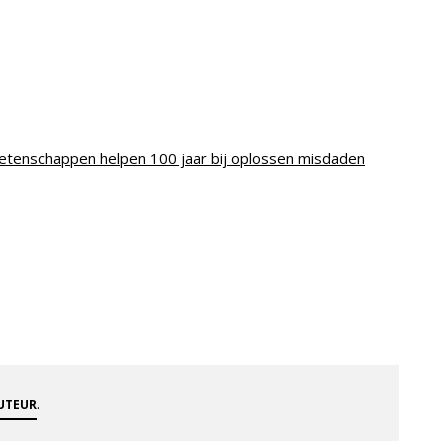
etenschappen helpen 100 jaar bij oplossen misdaden
.
AUTEUR