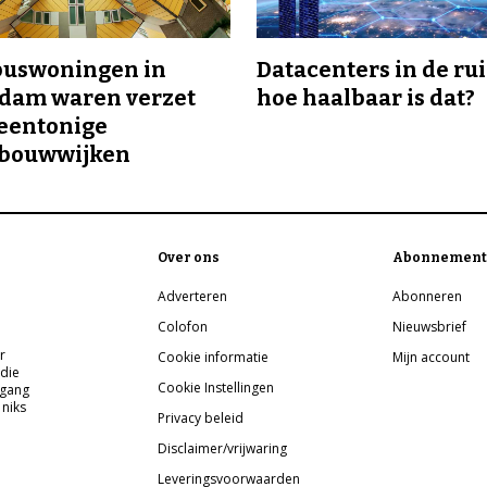
buswoningen in
Datacenters in de ru
rdam waren verzet
hoe haalbaar is dat?
eentonige
bouwwijken
Over ons
Abonnement
Adverteren
Abonneren
Colofon
Nieuwsbrief
r
Cookie informatie
Mijn account
 die
Cookie Instellingen
pgang
 niks
Privacy beleid
Disclaimer/vrijwaring
Leveringsvoorwaarden