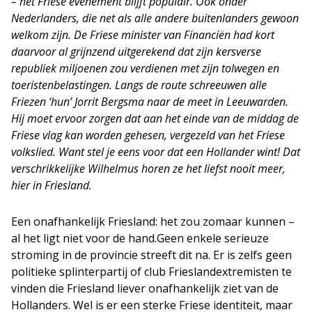
–
het Friese evenemen
t blijft populair. Ook onder
Nederlanders, die net als alle andere buitenlanders gewoon
welkom zijn. De Friese minister van Financiën had kort
daarvoor al grijnzend uitgerekend dat
zijn kersverse
r
epubliek miljoenen zou verdienen met zijn tolwegen en
toeristenbelastingen.
Langs de route schreeuwen alle
Friezen
‘
hun
’
Jorrit Bergsma naar de
meet in Leeuwarden.
Hij moet er
voor zorgen dat aan het einde van de middag de
Friese vlag kan worden
gehesen
, vergezeld
van
het Friese
volkslied.
Want stel j
e
eens
voor dat een Hollander wint
!
Dat
verschrikkelijke Wilhelmus horen ze het liefst nooit meer,
hier in
Friesland.
Een onafhankelijk Friesland: het zou zomaar kunnen –
al het ligt niet voor de hand.
G
een enkele serieuze
stroming in
de provincie
streeft dit na
. Er is zelfs geen
politieke splinterpartij of club Frieslandextremisten te
vinden
die Friesland
liever onafhankelijk ziet van de
Hollanders.
Wel is er
een sterke Friese identiteit, maar