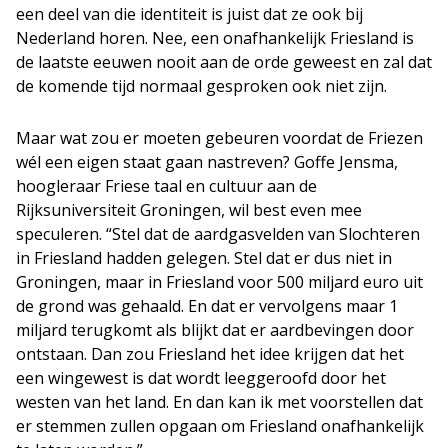
een deel van die identiteit is juist dat ze ook bij
Nederland horen. Nee, een onafhankelijk Friesland is
de laatste eeuwen nooit aan de orde geweest en zal dat
de komende tijd normaal gesproken ook niet zijn.
Maar wat zou er moeten gebeuren voordat de Friezen
w
é
l een eigen staat gaan nastreven?
Goffe
Jensma
,
hoogleraar Friese taal en cultuur
aa
n de
Rijksuniversiteit Groningen, wil best even mee
speculeren. “Stel dat de aardgasvelden van Slochteren
in Friesland hadden gelegen. Stel dat er dus niet in
Groningen
,
maar in Friesland voor 500 miljard euro uit
de grond was gehaald. En dat er vervolgens maar
1
miljard terugkomt als blijkt dat er aardbevingen door
ontstaan. Dan zou Friesland het idee krijgen dat het
een wingewest is dat wordt leeggeroofd door het
westen van het land. En dan kan ik met voorstellen dat
er stemmen zullen
op
gaan om Friesland onafhankelijk