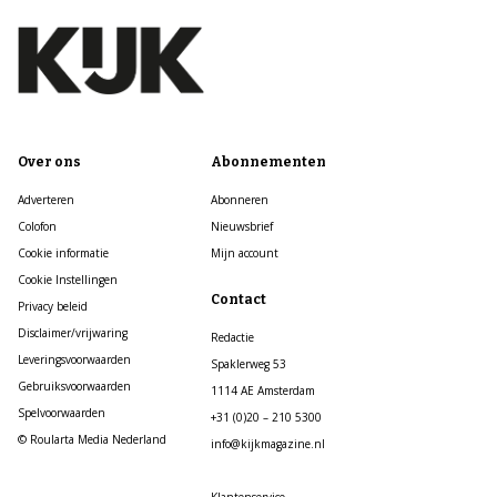
Over ons
Abonnementen
Adverteren
Abonneren
Colofon
Nieuwsbrief
Cookie informatie
Mijn account
Cookie Instellingen
Contact
Privacy beleid
Disclaimer/vrijwaring
Redactie
Leveringsvoorwaarden
Spaklerweg 53
Gebruiksvoorwaarden
1114 AE Amsterdam
Spelvoorwaarden
+31 (0)20 – 210 5300
© Roularta Media Nederland
info@kijkmagazine.nl