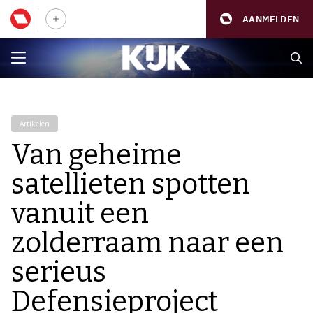
AANMELDEN
Artikelen
Van geheime
satellieten spotten
vanuit een
zolderraam naar een
serieus
Defensieproject