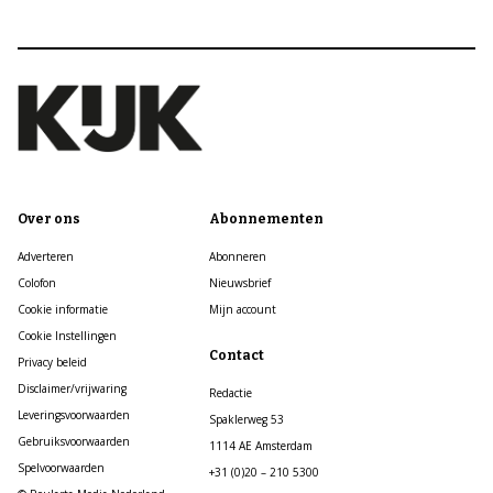
Over ons
Abonnementen
Adverteren
Abonneren
Colofon
Nieuwsbrief
Cookie informatie
Mijn account
Cookie Instellingen
Contact
Privacy beleid
Disclaimer/vrijwaring
Redactie
Leveringsvoorwaarden
Spaklerweg 53
Gebruiksvoorwaarden
1114 AE Amsterdam
Spelvoorwaarden
+31 (0)20 – 210 5300