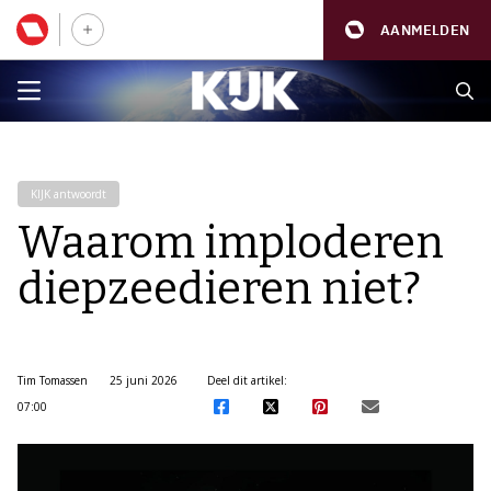
AANMELDEN
KIJK antwoordt
Waarom imploderen
diepzeedieren niet?
Tim Tomassen
25 juni 2026
Deel dit artikel:
07:00