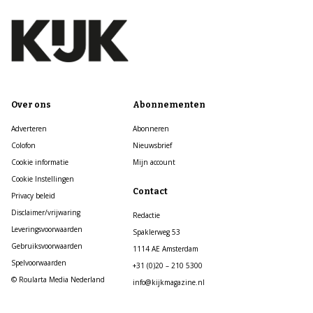
Over ons
Abonnementen
Adverteren
Abonneren
Colofon
Nieuwsbrief
Cookie informatie
Mijn account
Cookie Instellingen
Contact
Privacy beleid
Disclaimer/vrijwaring
Redactie
Leveringsvoorwaarden
Spaklerweg 53
Gebruiksvoorwaarden
1114 AE Amsterdam
Spelvoorwaarden
+31 (0)20 – 210 5300
© Roularta Media Nederland
info@kijkmagazine.nl