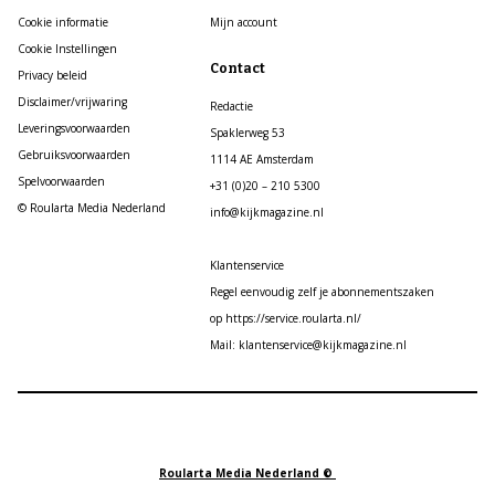
Cookie informatie
Mijn account
Cookie Instellingen
Contact
Privacy beleid
Disclaimer/vrijwaring
Redactie
Leveringsvoorwaarden
Spaklerweg 53
Gebruiksvoorwaarden
1114 AE Amsterdam
Spelvoorwaarden
+31 (0)20 – 210 5300
© Roularta Media Nederland
info@kijkmagazine.nl
Klantenservice
Regel eenvoudig zelf je abonnementszaken
op https://service.roularta.nl/
Mail: klantenservice@kijkmagazine.nl
Roularta Media Nederland ©