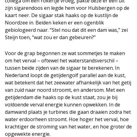
collega om een rokertje vroeg, pakte deze er een uit
zijn sigarendoos en legde hem voor Hulsbergen op de
kaart neer. De sigaar stak haaks op de kustlijn de
Noordzee in. Beiden keken er een ogenblik
gebiologeerd naar. “Stel nou dat dit een dam was,” zei
Steijn toen, “wat zou er dan gebeuren?”
Voor de grap begonnen ze wat sommetjes te maken
om het verval – oftewel het waterstandsverschil –
tussen beide zijden van de sigaar te berekenen. In
Nederland loopt de getijdengolf parallel aan de kust,
wat betekent dat het zeewater afhankelijk van het getij
van zuid naar noord stroomt, en andersom. Met een
getijdendam die haaks op de kust staat, zou je bij
voldoende verval energie kunnen opwekken. In de
damwand plaats je turbines die gaan draaien zodra het
water erdoorheen stroomt. Hoe hoger het verval, hoe
krachtiger de stroming van het water, en hoe groter de
opgewekte energie.