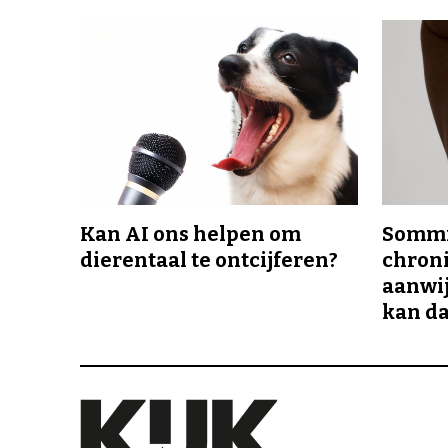
Kan AI ons helpen om
Sommi
dierentaal te ontcijferen?
chroni
aanwij
kan da