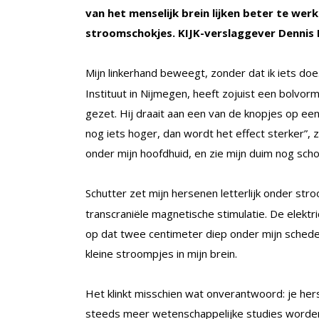
van het menselijk brein lijken beter te we
stroomschokjes. KIJK-verslaggever Dennis R
Mijn linkerhand beweegt, zonder dat ik iets doe
Instituut in Nijmegen, heeft zojuist een bolvo
gezet. Hij draait aan een van de knopjes op een
nog iets hoger, dan wordt het effect sterker”, z
onder mijn hoofdhuid, en zie mijn duim nog sch
Schutter zet mijn hersenen letterlijk onder stro
transcraniële magnetische stimulatie. De elektr
op dat twee centimeter diep onder mijn schedel
kleine stroompjes in mijn brein.
Het klinkt misschien wat onverantwoord: je hersen
steeds meer wetenschappelijke studies worde