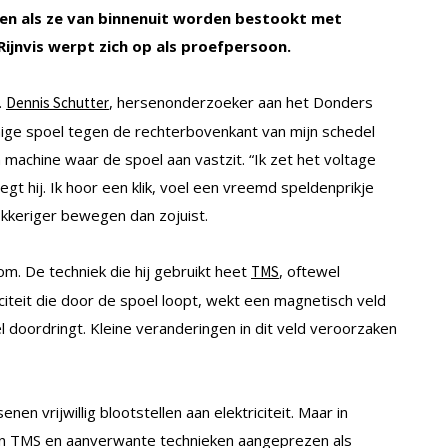
rken als ze van binnenuit worden bestookt met
ijnvis werpt zich op als proefpersoon.
.
, hersenonderzoeker aan het Donders
Dennis Schutter
rmige spoel tegen de rechterbovenkant van mijn schedel
 machine waar de spoel aan vastzit. “Ik zet het voltage
egt hij. Ik hoor een klik, voel een vreemd speldenprikje
okkeriger bewegen dan zojuist.
om. De techniek die hij gebruikt heet
, oftewel
TMS
iciteit die door de spoel loopt, wekt een magnetisch veld
 doordringt. Kleine veranderingen in dit veld veroorzaken
en vrijwillig blootstellen aan elektriciteit. Maar in
n TMS en aanverwante technieken aangeprezen als