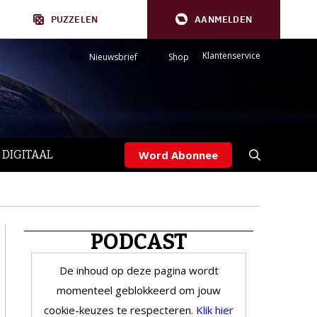
PUZZELEN
AANMELDEN
Klantenservice
Nieuwsbrief
Shop
 DIGITAAL
Word Abonnee
PODCAST
De inhoud op deze pagina wordt
momenteel geblokkeerd om jouw
cookie-keuzes te respecteren.
Klik hier