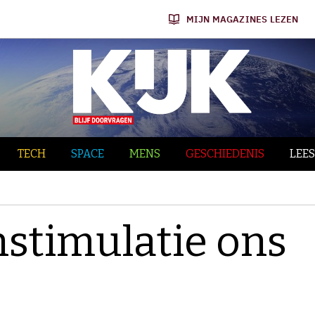
MIJN MAGAZINES LEZEN
TECH
SPACE
MENS
GESCHIEDENIS
LEES
stimulatie ons