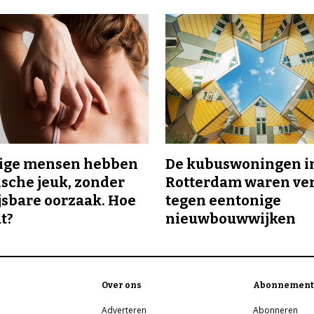
ge mensen hebben
De kubuswoningen i
sche jeuk, zonder
Rotterdam waren ve
sbare oorzaak. Hoe
tegen eentonige
t?
nieuwbouwwijken
Over ons
Abonnement
Adverteren
Abonneren