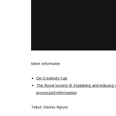
Meer informatie:
De Creativity Cap
The Royal Society B: Explaining and inducing s
processed information
Tekst: Dennis Rijnvis