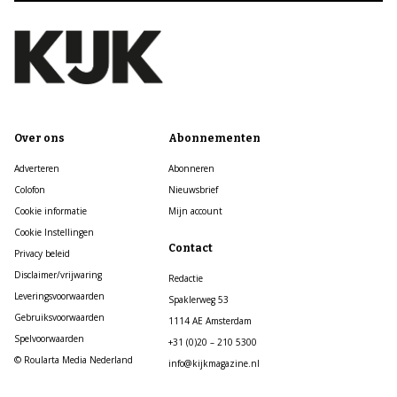
Over ons
Abonnementen
Adverteren
Abonneren
Colofon
Nieuwsbrief
Cookie informatie
Mijn account
Cookie Instellingen
Contact
Privacy beleid
Disclaimer/vrijwaring
Redactie
Leveringsvoorwaarden
Spaklerweg 53
Gebruiksvoorwaarden
1114 AE Amsterdam
Spelvoorwaarden
+31 (0)20 – 210 5300
© Roularta Media Nederland
info@kijkmagazine.nl