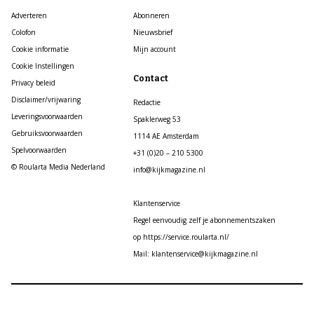
Adverteren
Abonneren
Colofon
Nieuwsbrief
Cookie informatie
Mijn account
Cookie Instellingen
Contact
Privacy beleid
Disclaimer/vrijwaring
Redactie
Leveringsvoorwaarden
Spaklerweg 53
Gebruiksvoorwaarden
1114 AE Amsterdam
Spelvoorwaarden
+31 (0)20 – 210 5300
© Roularta Media Nederland
info@kijkmagazine.nl
Klantenservice
Regel eenvoudig zelf je abonnementszaken
op https://service.roularta.nl/
Mail: klantenservice@kijkmagazine.nl