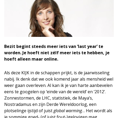
Bezit begint steeds meer iets van ‘last year’ te
worden. Je hoeft niet zélf meer iets te hebben, je
hoeft alleen maar online.
Als deze KIJK in de schappen prijkt, is de jaarwisseling
nabij. Ik denk dat we ook komend jaar als mensheid wel
weer gaan overleven. Al kan ik je van harte aanbevelen
eens te googelen op ‘einde van de wereld’ en ‘2012’.
Zonnestormen, de LHC, statistiek, de Maya’s,
Nostradamus en zijn Derde Wereldoorlog, een
plotselinge ijstijd of juist
global warming
… Het wordt als
je sommige goed- (of juist fout-)gelovigen mag