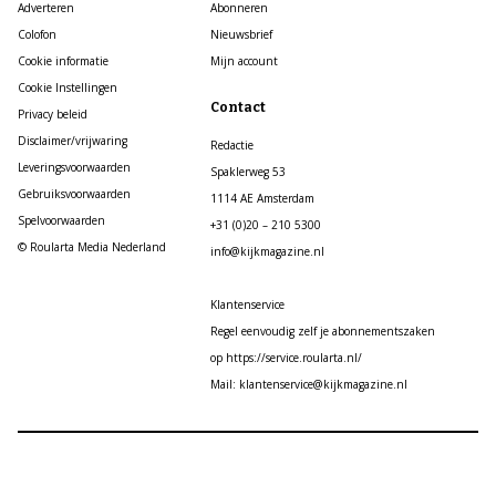
Adverteren
Abonneren
Colofon
Nieuwsbrief
Cookie informatie
Mijn account
Cookie Instellingen
Contact
Privacy beleid
Disclaimer/vrijwaring
Redactie
Leveringsvoorwaarden
Spaklerweg 53
Gebruiksvoorwaarden
1114 AE Amsterdam
Spelvoorwaarden
+31 (0)20 – 210 5300
© Roularta Media Nederland
info@kijkmagazine.nl
Klantenservice
Regel eenvoudig zelf je abonnementszaken
op https://service.roularta.nl/
Mail: klantenservice@kijkmagazine.nl