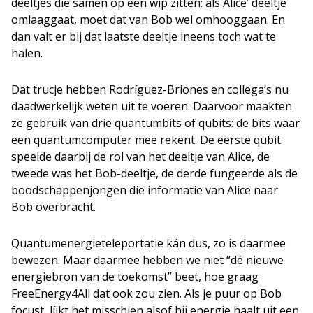
deeltjes die samen op een wip zitten: als Alice’ deeltje
omlaaggaat, moet dat van Bob wel omhooggaan. En
dan valt er bij dat laatste deeltje ineens toch wat te
halen.
Dat trucje hebben Rodríguez-Briones en collega’s nu
daadwerkelijk weten uit te voeren. Daarvoor maakten
ze gebruik van drie quantumbits of qubits: de bits waar
een quantumcomputer mee rekent. De eerste qubit
speelde daarbij de rol van het deeltje van Alice, de
tweede was het Bob-deeltje, de derde fungeerde als de
boodschappenjongen die informatie van Alice naar
Bob overbracht.
Quantumenergieteleportatie kán dus, zo is daarmee
bewezen. Maar daarmee hebben we niet “dé nieuwe
energiebron van de toekomst” beet, hoe graag
FreeEnergy4All dat ook zou zien. Als je puur op Bob
focust, líjkt het misschien alsof hij energie haalt uit een