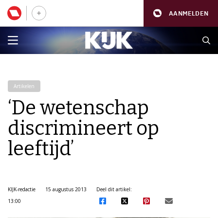
AANMELDEN
Artikelen
‘De wetenschap
discrimineert op
leeftijd’
KIJK-redactie
15 augustus 2013
Deel dit artikel:
13:00