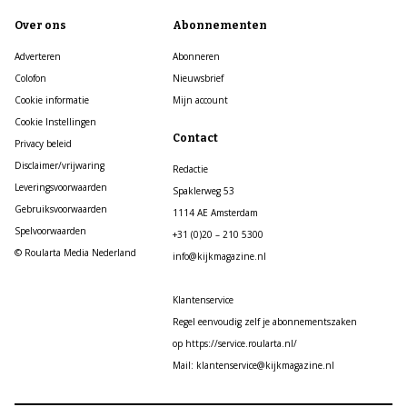
Over ons
Abonnementen
Adverteren
Abonneren
Colofon
Nieuwsbrief
Cookie informatie
Mijn account
Cookie Instellingen
Contact
Privacy beleid
Disclaimer/vrijwaring
Redactie
Leveringsvoorwaarden
Spaklerweg 53
Gebruiksvoorwaarden
1114 AE Amsterdam
Spelvoorwaarden
+31 (0)20 – 210 5300
© Roularta Media Nederland
info@kijkmagazine.nl
Klantenservice
Regel eenvoudig zelf je abonnementszaken
op https://service.roularta.nl/
Mail: klantenservice@kijkmagazine.nl