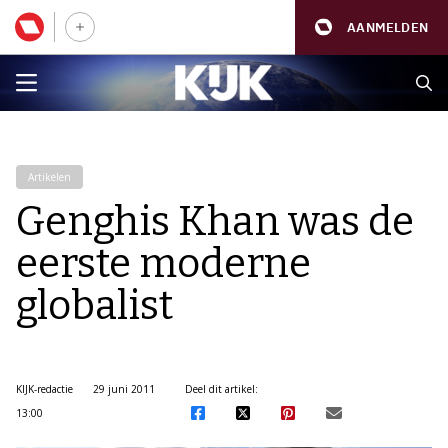
AANMELDEN
Artikelen
Genghis Khan was de
eerste moderne
globalist
KIJK-redactie
29 juni 2011
Deel dit artikel:
13:00