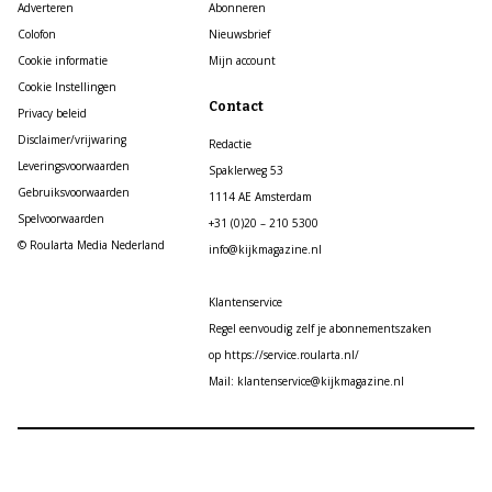
Adverteren
Abonneren
Colofon
Nieuwsbrief
Cookie informatie
Mijn account
Cookie Instellingen
Contact
Privacy beleid
Disclaimer/vrijwaring
Redactie
Leveringsvoorwaarden
Spaklerweg 53
Gebruiksvoorwaarden
1114 AE Amsterdam
Spelvoorwaarden
+31 (0)20 – 210 5300
© Roularta Media Nederland
info@kijkmagazine.nl
Klantenservice
Regel eenvoudig zelf je abonnementszaken
op https://service.roularta.nl/
Mail: klantenservice@kijkmagazine.nl