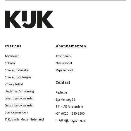
Over ons
Abonnementen
Adverteren
Abonneren
Colofon
Nieuwsbrief
Cookie informatie
Mijn account
Cookie Instellingen
Contact
Privacy beleid
Disclaimer/vrijwaring
Redactie
Leveringsvoorwaarden
Spaklerweg 53
Gebruiksvoorwaarden
1114 AE Amsterdam
Spelvoorwaarden
+31 (0)20 – 210 5300
© Roularta Media Nederland
info@kijkmagazine.nl