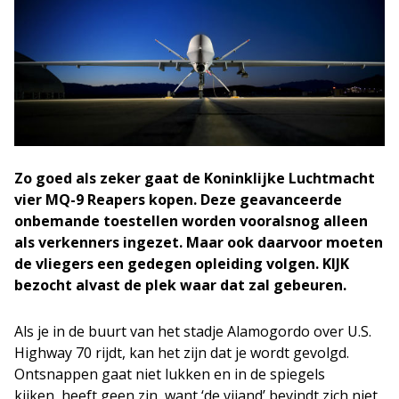
Zo goed als zeker gaat de
Koninklijke Luchtmacht
vier MQ-9 Reapers
kopen. Deze geavanceerde
onbemande toestellen
worden
vooralsnog alleen
als verkenners
ingezet
.
Maar ook daarvoor moeten
de vliegers een gedegen opleiding volgen. KIJK
bezocht alvast de plek waar dat zal gebeuren.
A
ls je in de buurt van
het stadje
Alam
o
gordo over U
.
S
.
Highway 70 rijdt, kan het zijn dat je wordt gevolgd.
Ontsnappen gaat niet lukken en in de spiegels
kijken,
h
eeft geen zin, want ‘de vijand’ bevindt zich niet