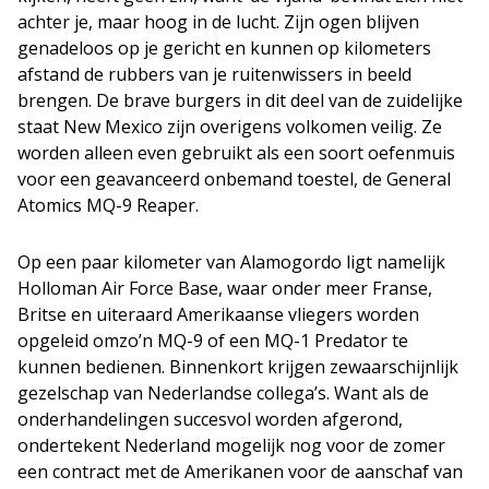
achter je, maar hoog in de lucht. Zijn ogen blijven
genadeloos op je gericht en kunnen op kilometers
afstand de rubbers van
j
e ruitenwissers in beeld
brengen. De brave burgers in d
i
t deel van de zuidelijke
staat New Mexico zijn overigens volkomen veilig. Ze
worden alleen even gebruikt als een soort oefenmuis
voor een geavanceerd onbemand toestel, de General
Atomics MQ-9 Reaper.
Op een paar kilometer van Alam
o
gordo ligt namelijk
Holloman Air Force Base, waar onder meer Franse,
Britse en uiteraard Amerikaanse vliegers worden
opgeleid om
zo’n
MQ-9 of een MQ-1 Predator te
kunnen bedienen.
Binnenkort k
rijgen
ze
waarschijnlijk
gezelschap van Nederlandse
collega’s
. Want als de
onderhandelingen succesvol worden afgerond,
ondertekent Nederland mogelijk nog voor de zomer
een contract met de Amerikanen voor de aanschaf van