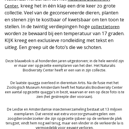
, kreeg het in één klap een drie keer zo grote
Center
collectie. Veel van de geconserveerde dieren, planten
en stenen zijn te kostbaar of kwetsbaar om ten toon te
stellen. In de twintig verdiepingen hoge
collectietoren
worden ze bewaard bij een temperatuur van 17 graden.
KIJK kreeg een exclusieve rondleiding met tekst en
uitleg. Een greep uit de foto’s die we schoten.
Deze blauwbok is al honderden jaren uitgestorven; in de hele wereld zijn
er maar vier opgezette exemplaren van het dier. Het Naturalis
Biodiversity Center heeft er een van in zijn collectie.
De laatste quagga overleed in dierentuin Artis. Na de fusie met het
Zoölogisch Museum Amsterdam heeft het Naturalis Biodiversity Center
een aantal opgezette quagga's in bezit, waarvan er een op deze foto is te
zien (het gestreepte dier vooraan).
De Leidse en Amsterdamse insectenverzameling bestaat uit 13 miljoen
exemplaren. Dat vereist wat extra voorzorgsmaatregelen: een
zoogdieronderzoeker die zijn opgezette ijsbeer op de verkeerde plek
terugzet, vindt hem nog wel terug, maar een vlinder in de verkeerde la is
vermoedelijk voor eeuwig verloren.