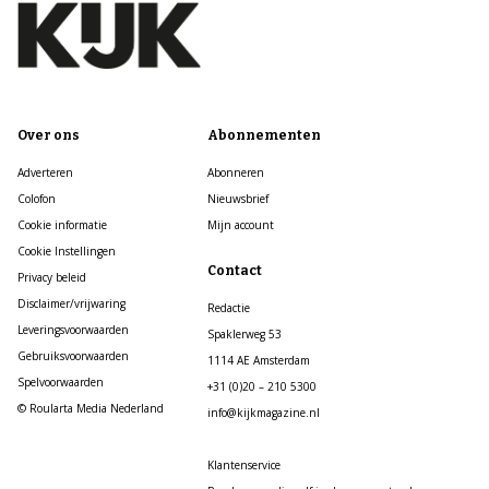
Over ons
Abonnementen
Adverteren
Abonneren
Colofon
Nieuwsbrief
Cookie informatie
Mijn account
Cookie Instellingen
Contact
Privacy beleid
Disclaimer/vrijwaring
Redactie
Leveringsvoorwaarden
Spaklerweg 53
Gebruiksvoorwaarden
1114 AE Amsterdam
Spelvoorwaarden
+31 (0)20 – 210 5300
© Roularta Media Nederland
info@kijkmagazine.nl
Klantenservice