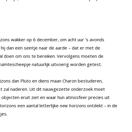
rizons wakker op 6 december, om acht uur ’s avonds
 hij dan een seintje naar de aarde – dat er met de
r zal doen om ons te bereiken. Vervolgens moeten de
imtescheepje natuurlijk uitvoerig worden getest.
rizons dan Pluto en diens maan Charon bestuderen,
htst zal naderen. Uit dit nauwgezette onderzoek moet
 objecten eruit ziet en waar hun atmosfeer precies uit
rizons een aantal letterlijke
new horizons
ontdekt – in de
jes.