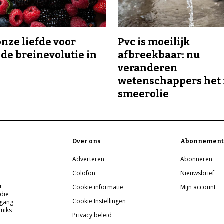
onze liefde voor
Pvc is moeilijk
 de breinevolutie in
afbreekbaar: nu
veranderen
wetenschappers het 
smeerolie
Over ons
Abonnement
Adverteren
Abonneren
Colofon
Nieuwsbrief
r
Cookie informatie
Mijn account
 die
Cookie Instellingen
pgang
 niks
Privacy beleid