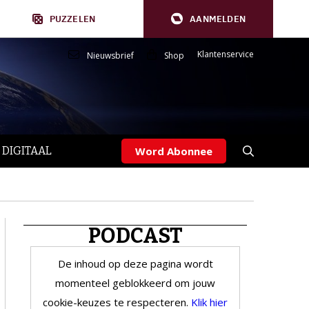
PUZZELEN
AANMELDEN
Klantenservice
Nieuwsbrief
Shop
 DIGITAAL
Word Abonnee
PODCAST
De inhoud op deze pagina wordt
momenteel geblokkeerd om jouw
cookie-keuzes te respecteren.
Klik hier