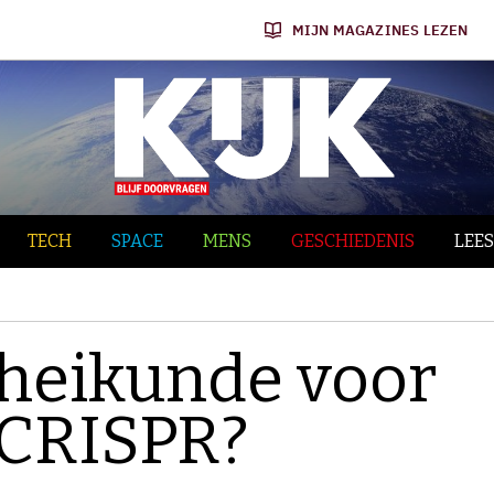
MIJN MAGAZINES LEZEN
TECH
SPACE
MENS
GESCHIEDENIS
LEES
cheikunde voor
 CRISPR?