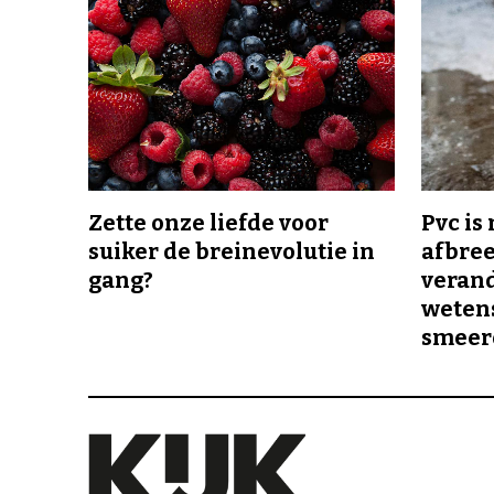
Zette onze liefde voor
Pvc is
suiker de breinevolutie in
afbree
gang?
veran
wetens
smeer