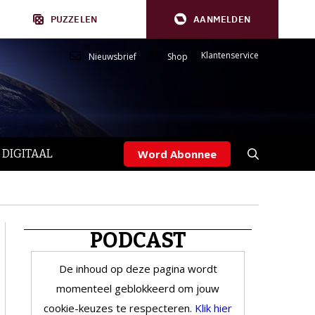
PUZZELEN
AANMELDEN
Klantenservice
Nieuwsbrief
Shop
 DIGITAAL
Word Abonnee
PODCAST
De inhoud op deze pagina wordt
momenteel geblokkeerd om jouw
cookie-keuzes te respecteren.
Klik hier