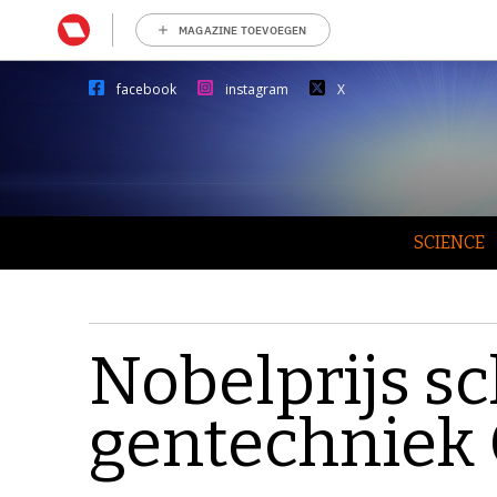
MAGAZINE TOEVOEGEN
facebook
instagram
X
SCIENCE
Nobelprijs s
gentechniek