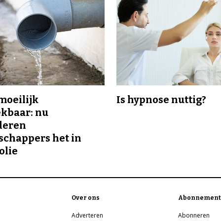
 moeilijk
Is hypnose nuttig?
kbaar: nu
deren
chappers het in
olie
Over ons
Abonnement
Adverteren
Abonneren