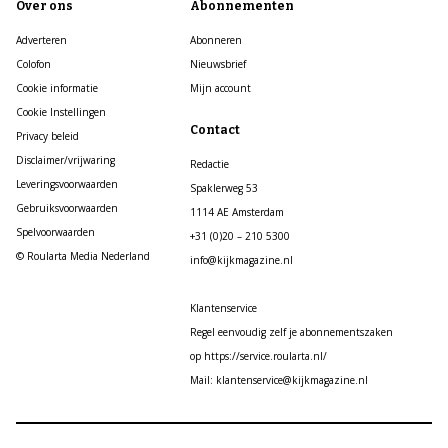
Over ons
Abonnementen
Adverteren
Abonneren
Colofon
Nieuwsbrief
Cookie informatie
Mijn account
Cookie Instellingen
Contact
Privacy beleid
Disclaimer/vrijwaring
Redactie
Leveringsvoorwaarden
Spaklerweg 53
Gebruiksvoorwaarden
1114 AE Amsterdam
Spelvoorwaarden
+31 (0)20 – 210 5300
© Roularta Media Nederland
info@kijkmagazine.nl
Klantenservice
Regel eenvoudig zelf je abonnementszaken
op https://service.roularta.nl/
Mail: klantenservice@kijkmagazine.nl