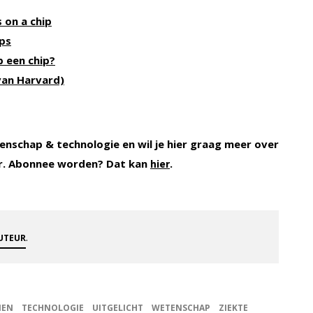
 on a chip
ips
 een chip?
van Harvard)
enschap & technologie en wil je hier graag meer over
r. Abonnee worden? Dat kan
.
hier
.
AUTEUR
NEN
TECHNOLOGIE
UITGELICHT
WETENSCHAP
ZIEKTE