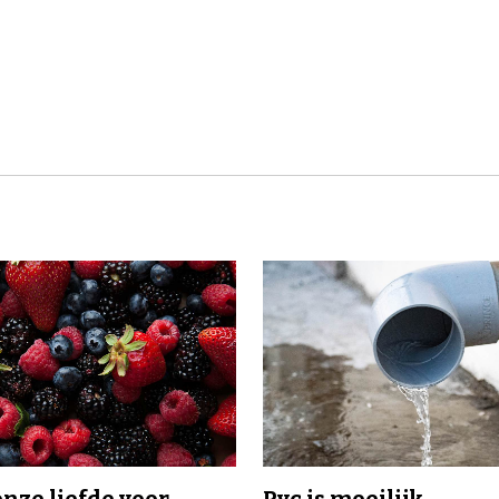
onze liefde voor
Pvc is moeilijk