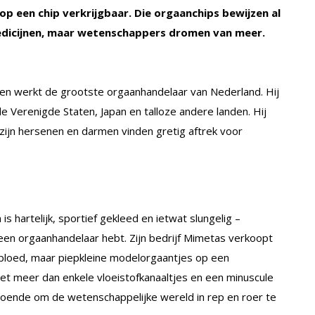
op een chip verkrijgbaar. Die orgaanchips bewijzen al
medicijnen, maar wetenschappers dromen van meer.
den werkt de grootste orgaanhandelaar van Nederland. Hij
e Verenigde Staten, Japan en talloze andere landen. Hij
k zijn hersenen en darmen vinden gretig aftrek voor
s hartelijk, sportief gekleed en ietwat slungelig –
n een orgaanhandelaar hebt. Zijn bedrijf Mimetas verkoopt
bloed, maar piepkleine modelorgaantjes op een
t niet meer dan enkele vloeistofkanaaltjes en een minuscule
ldoende om de wetenschappelijke wereld in rep en roer te