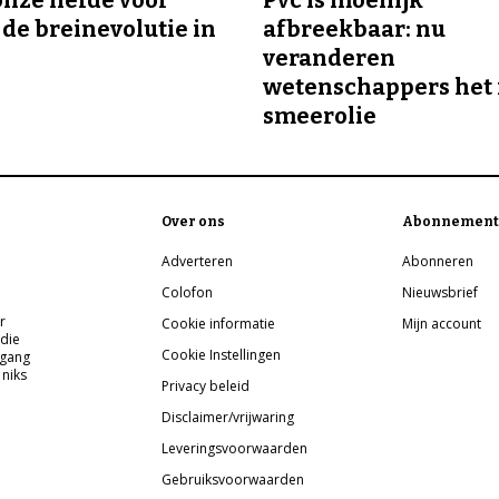
 de breinevolutie in
afbreekbaar: nu
veranderen
wetenschappers het 
smeerolie
Over ons
Abonnement
Adverteren
Abonneren
Colofon
Nieuwsbrief
r
Cookie informatie
Mijn account
 die
Cookie Instellingen
pgang
 niks
Privacy beleid
Disclaimer/vrijwaring
Leveringsvoorwaarden
Gebruiksvoorwaarden