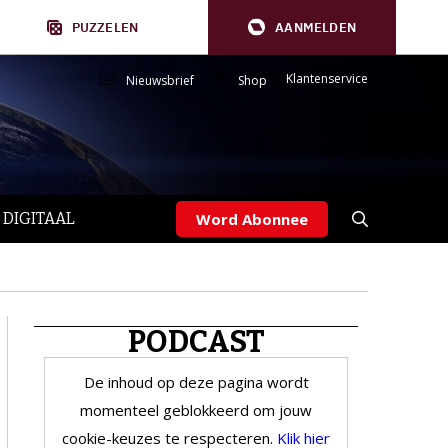
PUZZELEN
AANMELDEN
Klantenservice
Nieuwsbrief
Shop
 DIGITAAL
Word Abonnee
PODCAST
De inhoud op deze pagina wordt
momenteel geblokkeerd om jouw
cookie-keuzes te respecteren.
Klik hier