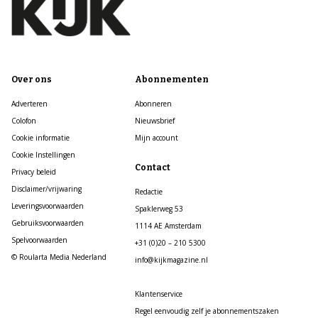
Over ons
Abonnementen
Adverteren
Abonneren
Colofon
Nieuwsbrief
Cookie informatie
Mijn account
Cookie Instellingen
Contact
Privacy beleid
Disclaimer/vrijwaring
Redactie
Leveringsvoorwaarden
Spaklerweg 53
Gebruiksvoorwaarden
1114 AE Amsterdam
Spelvoorwaarden
+31 (0)20 – 210 5300
© Roularta Media Nederland
info@kijkmagazine.nl
Klantenservice
Regel eenvoudig zelf je abonnementszaken