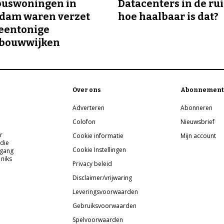
buswoningen in
Datacenters in de ru
rdam waren verzet
hoe haalbaar is dat?
eentonige
bouwwijken
Over ons
Abonnement
Adverteren
Abonneren
Colofon
Nieuwsbrief
r
Cookie informatie
Mijn account
 die
Cookie Instellingen
pgang
 niks
Privacy beleid
Disclaimer/vrijwaring
Leveringsvoorwaarden
Gebruiksvoorwaarden
Spelvoorwaarden