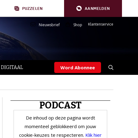
PUZZELEN
AANMELDEN
Klantenservice
Nieuwsbrief
Shop
 DIGITAAL
Word Abonnee
PODCAST
De inhoud op deze pagina wordt
momenteel geblokkeerd om jouw
cookie-keuzes te respecteren.
Klik hier