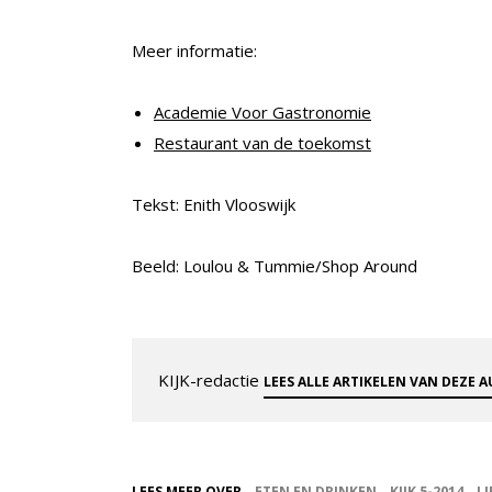
Meer informatie:
Academie Voor Gastronomie
Restaurant van de toekomst
Tekst: Enith Vlooswijk
Beeld: Loulou & Tummie/Shop Around
KIJK-redactie
LEES ALLE ARTIKELEN VAN DEZE 
LEES MEER OVER
ETEN EN DRINKEN
KIJK 5-2014
LI