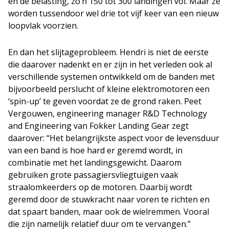
en de belasting, zo’n 150 tot 300 landingen vol. Maar ze
worden tussendoor wel drie tot vijf keer van een nieuw
loopvlak voorzien.
En dan het slijtageprobleem. Hendri is niet de eerste
die daarover nadenkt en er zijn in het verleden ook al
verschillende systemen ontwikkeld om de banden met
bijvoorbeeld perslucht of kleine elektromotoren een
‘spin-up’ te geven voordat ze de grond raken. Peet
Vergouwen, engineering manager R&D Technology
and Engineering van Fokker Landing Gear zegt
daarover: “Het belangrijkste aspect voor de levensduur
van een band is hoe hard er geremd wordt, in
combinatie met het landingsgewicht. Daarom
gebruiken grote passagiersvliegtuigen vaak
straalomkeerders op de motoren. Daarbij wordt
geremd door de stuwkracht naar voren te richten en
dat spaart banden, maar ook de wielremmen. Vooral
die zijn namelijk relatief duur om te vervangen.”