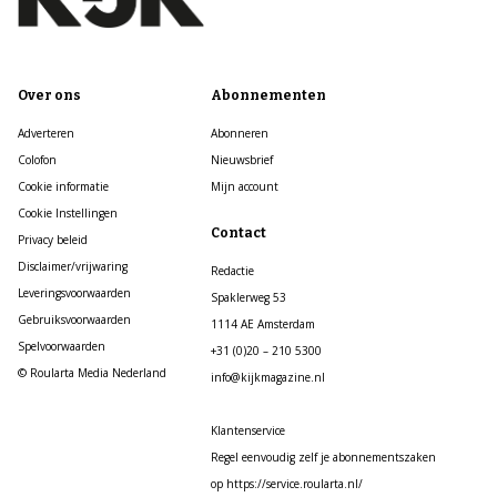
Over ons
Abonnementen
Adverteren
Abonneren
Colofon
Nieuwsbrief
Cookie informatie
Mijn account
Cookie Instellingen
Contact
Privacy beleid
Disclaimer/vrijwaring
Redactie
Leveringsvoorwaarden
Spaklerweg 53
Gebruiksvoorwaarden
1114 AE Amsterdam
Spelvoorwaarden
+31 (0)20 – 210 5300
© Roularta Media Nederland
info@kijkmagazine.nl
Klantenservice
Regel eenvoudig zelf je abonnementszaken
op https://service.roularta.nl/