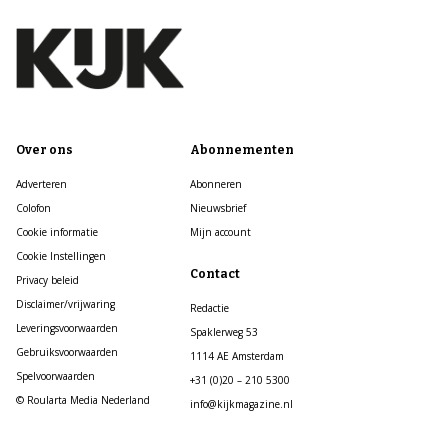
Over ons
Abonnementen
Adverteren
Abonneren
Colofon
Nieuwsbrief
Cookie informatie
Mijn account
Cookie Instellingen
Contact
Privacy beleid
Disclaimer/vrijwaring
Redactie
Leveringsvoorwaarden
Spaklerweg 53
Gebruiksvoorwaarden
1114 AE Amsterdam
Spelvoorwaarden
+31 (0)20 – 210 5300
© Roularta Media Nederland
info@kijkmagazine.nl