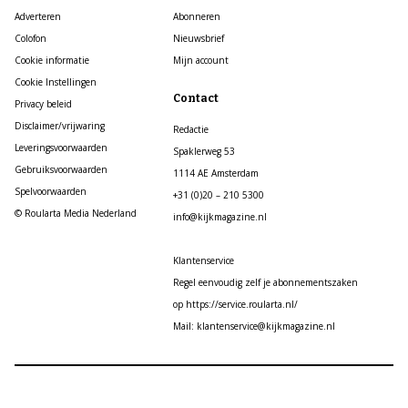
Adverteren
Abonneren
Colofon
Nieuwsbrief
Cookie informatie
Mijn account
Cookie Instellingen
Contact
Privacy beleid
Disclaimer/vrijwaring
Redactie
Leveringsvoorwaarden
Spaklerweg 53
Gebruiksvoorwaarden
1114 AE Amsterdam
Spelvoorwaarden
+31 (0)20 – 210 5300
© Roularta Media Nederland
info@kijkmagazine.nl
Klantenservice
Regel eenvoudig zelf je abonnementszaken
op https://service.roularta.nl/
Mail: klantenservice@kijkmagazine.nl