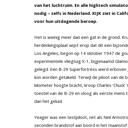
van het luchtruim. En alle hightech simula
nodig – zelfs in Nederland. KIJK ziet in Ca
voor hun uitdagende beroep.
Het is weinig meer dan een gat in de grond. Kr
herdenkingsplaat wijst erop dat dit een bijzond
Los Angeles, begon op 14 oktober 1947 de gou
experimentele vliegtuig X-1, bijgenaamd Glamoro
gelegd. Een B-29 Superfortress werd erboven
kon worden getakeld. Terwijl de piloot van de 
kilometer hoogte bracht, kroop Charles ‘Chuck’ 
toestel van de B-29 en vloog als eerste mens t
dan het geluid.
Yeager was een testpiloot, net als Neil Armst
seconden brandstof aan boord in het maanstof z