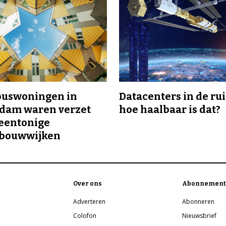
buswoningen in
Datacenters in de ru
rdam waren verzet
hoe haalbaar is dat?
eentonige
bouwwijken
Over ons
Abonnement
Adverteren
Abonneren
Colofon
Nieuwsbrief