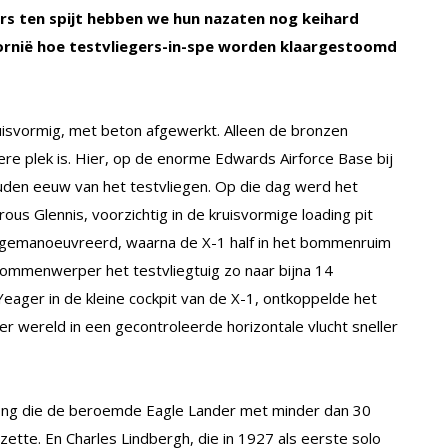
tors ten spijt hebben we hun nazaten nog keihard
lifornië hoe testvliegers-in-spe worden klaargestoomd
uisvormig, met beton afgewerkt. Alleen de bronzen
ere plek is. Hier, op de enorme Edwards Airforce Base bij
den eeuw van het testvliegen. Op die dag werd het
us Glennis, voorzichtig in de kruisvormige loading pit
 gemanoeuvreerd, waarna de X-1 half in het bommenruim
bommenwerper het testvliegtuig zo naar bijna 14
Yeager in de kleine cockpit van de X-1, ontkoppelde het
er wereld in een gecontroleerde horizontale vlucht sneller
rong die de beroemde Eagle Lander met minder dan 30
ette. En Charles Lindbergh, die in 1927 als eerste solo