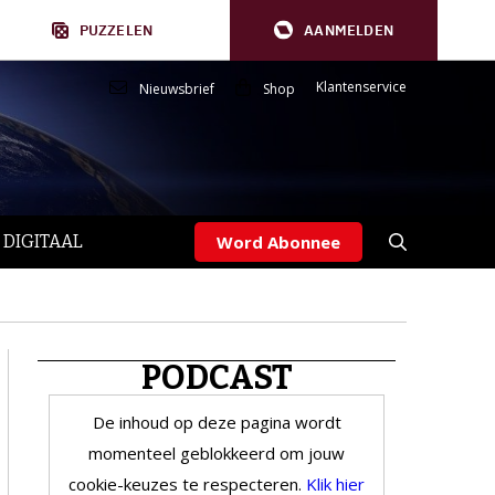
PUZZELEN
AANMELDEN
Klantenservice
Nieuwsbrief
Shop
 DIGITAAL
Word Abonnee
PODCAST
De inhoud op deze pagina wordt
momenteel geblokkeerd om jouw
cookie-keuzes te respecteren.
Klik hier