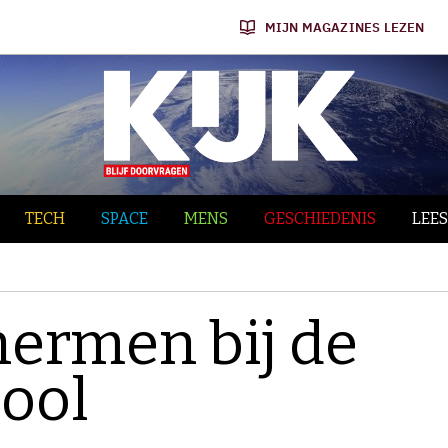
MIJN MAGAZINES LEZEN
TECH
SPACE
MENS
GESCHIEDENIS
LEES
hermen bij de
hool