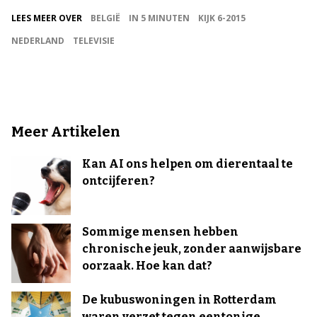
LEES MEER OVER
BELGIË
IN 5 MINUTEN
KIJK 6-2015
NEDERLAND
TELEVISIE
Meer Artikelen
Kan AI ons helpen om dierentaal te
ontcijferen?
Sommige mensen hebben
chronische jeuk, zonder aanwijsbare
oorzaak. Hoe kan dat?
De kubuswoningen in Rotterdam
waren verzet tegen eentonige