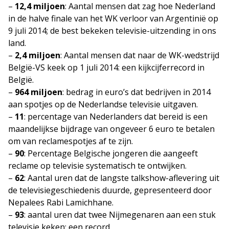
–
12,4 miljoen
: Aantal mensen dat zag hoe Nederland
in de halve finale van het WK verloor van Argentinië op
9 juli 2014; de best bekeken televisie-uitzending in ons
land.
–
2,4 miljoen
: Aantal mensen dat naar de WK-wedstrijd
België-VS keek op 1 juli 2014: een kijkcijferrecord in
België.
–
964 miljoen
: bedrag in euro’s dat bedrijven in 2014
aan spotjes op de Nederlandse televisie uitgaven.
–
11
: percentage van Nederlanders dat bereid is een
maandelijkse bijdrage van ongeveer 6 euro te betalen
om van reclamespotjes af te zijn.
–
90
: Percentage Belgische jongeren die aangeeft
reclame op televisie systematisch te ontwijken.
–
62
: Aantal uren dat de langste talkshow-aflevering uit
de televisiegeschiedenis duurde, gepresenteerd door
Nepalees Rabi Lamichhane.
–
93
: aantal uren dat twee Nijmegenaren aan een stuk
televisie keken; een record.