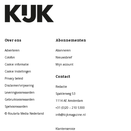
Over ons
Abonnementen
Adverteren
Abonneren
Colofon
Nieuwsbrief
Cookie informatie
Mijn account
Cookie Instellingen
Contact
Privacy beleid
Disclaimer/vrijwaring
Redactie
Leveringsvoorwaarden
Spaklerweg 53
Gebruiksvoorwaarden
1114 AE Amsterdam
Spelvoorwaarden
+31 (0)20 – 210 5300
© Roularta Media Nederland
info@kijkmagazine.nl
Klantenservice