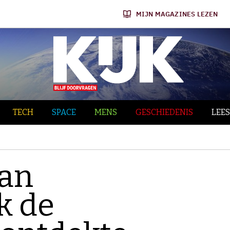
MIJN MAGAZINES LEZEN
TECH
SPACE
MENS
GESCHIEDENIS
LEES
van
k de