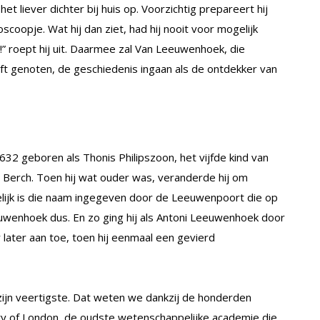
et liever dichter bij huis op. Voorzichtig prepareert hij
coopje. Wat hij dan ziet, had hij nooit voor mogelijk
s!” roept hij uit. Daarmee zal Van Leeuwenhoek, die
ft genoten, de geschiedenis ingaan als de ontdekker van
2 geboren als Thonis Philipszoon, het vijfde kind van
 Berch. Toen hij wat ouder was, veranderde hij om
ijk is die naam ingegeven door de Leeuwenpoort die op
eeuwenhoek dus. En zo ging hij als Antoni Leeuwenhoek door
r later aan toe, toen hij eenmaal een gevierd
 zijn veertigste. Dat weten we dankzij de honderden
ety of London, de oudste wetenschappelijke academie die