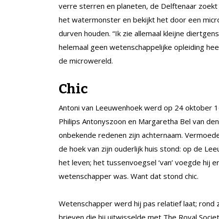
verre sterren en planeten, de Delftenaar zoekt h
het watermonster en bekijkt het door een micros
durven houden. “Ik zie allemaal kleijne diertgen
helemaal geen wetenschappelijke opleiding hee
de microwereld.
Chic
Antoni van Leeuwenhoek werd op 24 oktober 163
Philips Antonyszoon en Margaretha Bel van den
onbekende redenen zijn achternaam. Vermoedel
de hoek van zijn ouderlijk huis stond: op de L
het leven; het tussenvoegsel ‘van’ voegde hij e
wetenschapper was. Want dat stond chic.
Wetenschapper werd hij pas relatief laat; rond
brieven die hij uitwisselde met The Royal Soci