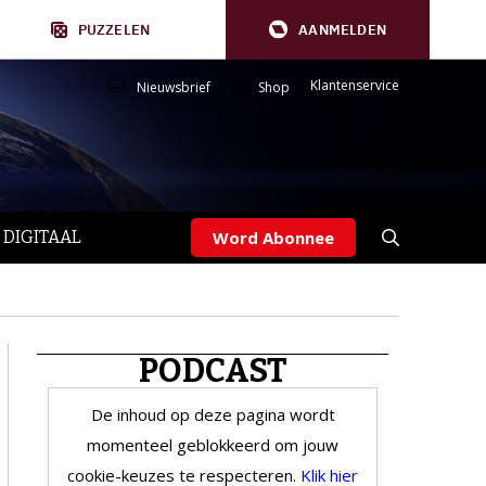
PUZZELEN
AANMELDEN
Klantenservice
Nieuwsbrief
Shop
 DIGITAAL
Word Abonnee
PODCAST
De inhoud op deze pagina wordt
momenteel geblokkeerd om jouw
cookie-keuzes te respecteren.
Klik hier