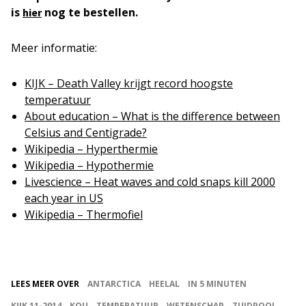
is
nog te bestellen.
hier
Meer informatie:
KIJK – Death Valley krijgt record hoogste
temperatuur
About education – What is the difference between
Celsius and Centigrade?
Wikipedia – Hyperthermie
Wikipedia – Hypothermie
Livescience – Heat waves and cold snaps kill 2000
each year in US
Wikipedia – Thermofiel
LEES MEER OVER
ANTARCTICA
HEELAL
IN 5 MINUTEN
KIJK 11-2014
KOU
TEMPERATUUR
WETENSCHAP
ZUIDPOOL