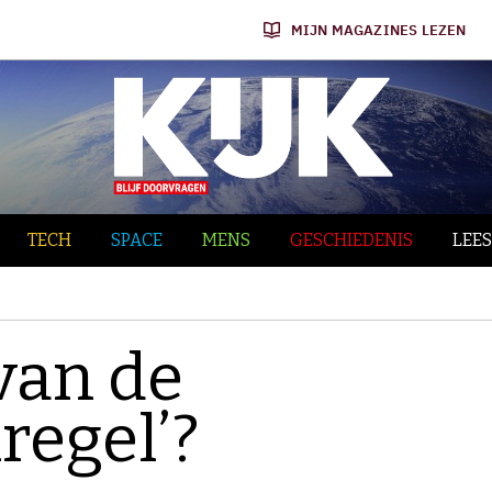
MIJN MAGAZINES LEZEN
TECH
SPACE
MENS
GESCHIEDENIS
LEES
van de
regel’?