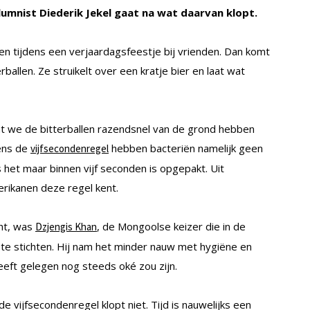
umnist Diederik Jekel gaat na wat daarvan klopt.
n tijdens een verjaardagsfeestje bij vrienden. Dan komt
allen. Ze struikelt over een kratje bier en laat wat
t we de bitterballen razendsnel van de grond hebben
gens de
hebben bacteriën namelijk geen
vijfsecondenregel
s het maar binnen vijf seconden is opgepakt. Uit
erikanen deze regel kent.
cht, was
, de Mongoolse keizer die in de
Dzjengis Khan
 te stichten. Hij nam het minder nauw met hygiëne en
eeft gelegen nog steeds oké zou zijn.
e vijfsecondenregel klopt niet. Tijd is nauwelijks een