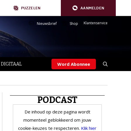
PUZZELEN
AANMELDEN
Klantenservice
Nieuwsbrief
Shop
 DIGITAAL
Word Abonnee
PODCAST
De inhoud op deze pagina wordt
momenteel geblokkeerd om jouw
cookie-keuzes te respecteren.
Klik hier