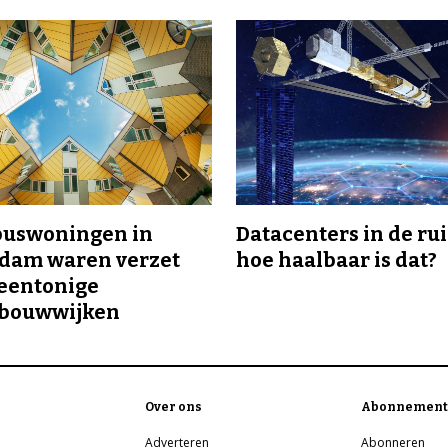
buswoningen in
Datacenters in de ru
rdam waren verzet
hoe haalbaar is dat?
eentonige
bouwwijken
Over ons
Abonnement
Adverteren
Abonneren