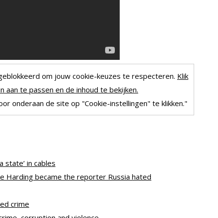
geblokkeerd om jouw cookie-keuzes te respecteren.
Klik
 aan te passen en de inhoud te bekijken.
r onderaan de site op "Cookie-instellingen" te klikken."
 state’ in cables
ke Harding became the reporter Russia hated
ed crime
rime, corruption and violence