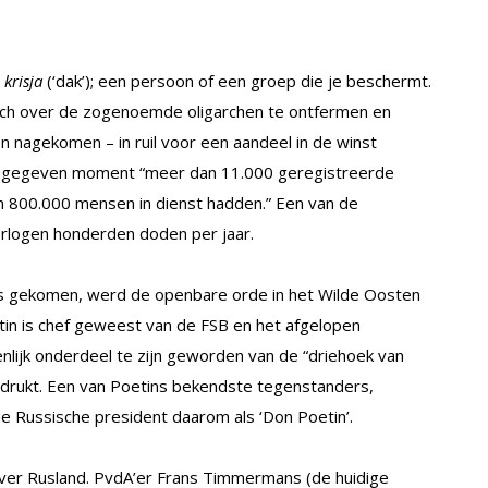
n
krisja
(‘dak’); een persoon of een groep die je beschermt.
ich over de zogenoemde oligarchen te ontfermen en
n nagekomen – in ruil voor een aandeel in de winst
een gegeven moment “meer dan 11.000 geregistreerde
dan 800.000 mensen in dienst hadden.” Een van de
oorlogen honderden doden per jaar.
as gekomen, werd de openbare orde in het Wilde Oosten
oetin is chef geweest van de FSB en het afgelopen
enlijk onderdeel te zijn geworden van de “driehoek van
uitdrukt. Een van Poetins bekendste tegenstanders,
de Russische president daarom als ‘Don Poetin’.
ver Rusland. PvdA’er Frans Timmermans (de huidige