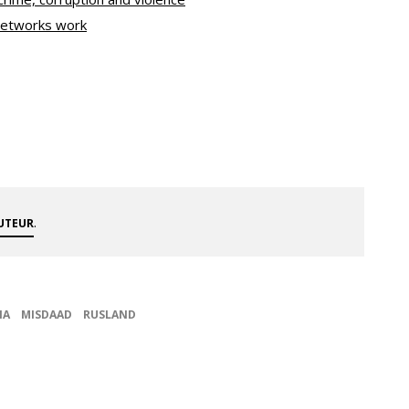
networks work
.
AUTEUR
IA
MISDAAD
RUSLAND