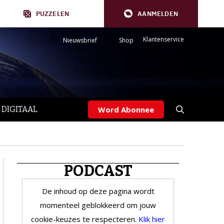
PUZZELEN
AANMELDEN
Klantenservice
Nieuwsbrief
Shop
 DIGITAAL
Word Abonnee
PODCAST
De inhoud op deze pagina wordt
momenteel geblokkeerd om jouw
cookie-keuzes te respecteren.
Klik hier