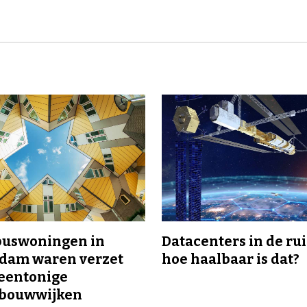
buswoningen in
Datacenters in de ru
rdam waren verzet
hoe haalbaar is dat?
eentonige
bouwwijken