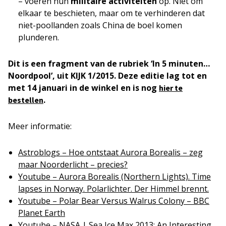
– voeren hun
militaire activiteiten
op. Niet om
elkaar te beschieten, maar om te verhinderen dat
niet-poollanden zoals China de boel komen
plunderen.
Dit is een fragment van de rubriek ‘In 5 minuten…
Noordpool’, uit KIJK 1/2015. Deze editie lag tot en
met 14 januari in de winkel en is nog
hier te
.
bestellen
Meer informatie:
Astroblogs – Hoe ontstaat Aurora Borealis – zeg
maar Noorderlicht – precies?
Youtube – Aurora Borealis (Northern Lights). Time
lapses in Norway. Polarlichter. Der Himmel brennt.
Youtube – Polar Bear Versus Walrus Colony – BBC
Planet Earth
Youtube – NASA | Sea Ice Max 2013: An Interesting