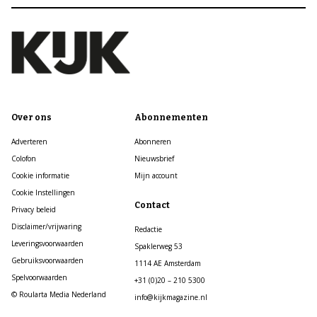
Over ons
Abonnementen
Adverteren
Abonneren
Colofon
Nieuwsbrief
Cookie informatie
Mijn account
Cookie Instellingen
Contact
Privacy beleid
Disclaimer/vrijwaring
Redactie
Leveringsvoorwaarden
Spaklerweg 53
Gebruiksvoorwaarden
1114 AE Amsterdam
Spelvoorwaarden
+31 (0)20 – 210 5300
© Roularta Media Nederland
info@kijkmagazine.nl