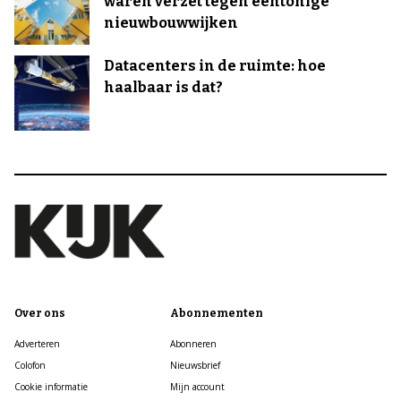
waren verzet tegen eentonige
nieuwbouwwijken
Datacenters in de ruimte: hoe
haalbaar is dat?
Over ons
Abonnementen
Adverteren
Abonneren
Colofon
Nieuwsbrief
Cookie informatie
Mijn account