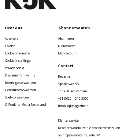
Over ons
Abonnementen
Adverteren
Abonneren
Colofon
Nieuwsbrief
Cookie informatie
Mijn account
Cookie Instellingen
Contact
Privacy beleid
Disclaimer/vrijwaring
Redactie
Leveringsvoorwaarden
Spaklerweg 53
Gebruiksvoorwaarden
1114 AE Amsterdam
Spelvoorwaarden
+31 (0)20 – 210 5300
© Roularta Media Nederland
info@kijkmagazine.nl
Klantenservice
Regel eenvoudig zelf je abonnementszaken
op https://service.roularta.nl/