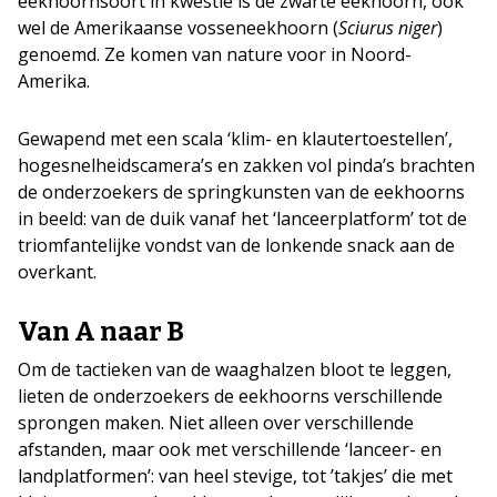
eekhoornsoort in kwestie is de zwarte eekhoorn, ook
wel de Amerikaanse vosseneekhoorn (
Sciurus niger
)
genoemd. Ze komen van nature voor in Noord-
Amerika.
Gewapend met een scala ‘klim- en klautertoestellen’,
hogesnelheidscamera’s en zakken vol pinda’s brachten
de onderzoekers de springkunsten van de eekhoorns
in beeld: van de duik vanaf het ‘lanceerplatform’ tot de
triomfantelijke vondst van de lonkende snack aan de
overkant.
Van A naar B
Om de tactieken van de waaghalzen bloot te leggen,
lieten de onderzoekers de eekhoorns verschillende
sprongen maken. Niet alleen over verschillende
afstanden, maar ook met verschillende ‘lanceer- en
landplatformen’: van heel stevige, tot ’takjes’ die met