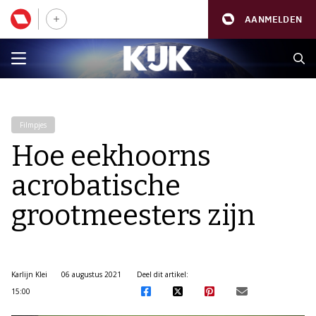
AANMELDEN
Filmpjes
Hoe eekhoorns
acrobatische
grootmeesters zijn
Karlijn Klei
06 augustus 2021
Deel dit artikel:
15:00