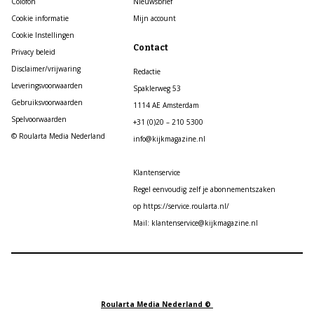
Colofon
Nieuwsbrief
Cookie informatie
Mijn account
Cookie Instellingen
Contact
Privacy beleid
Disclaimer/vrijwaring
Redactie
Leveringsvoorwaarden
Spaklerweg 53
Gebruiksvoorwaarden
1114 AE Amsterdam
Spelvoorwaarden
+31 (0)20 – 210 5300
© Roularta Media Nederland
info@kijkmagazine.nl
Klantenservice
Regel eenvoudig zelf je abonnementszaken
op https://service.roularta.nl/
Mail: klantenservice@kijkmagazine.nl
Roularta Media Nederland ©