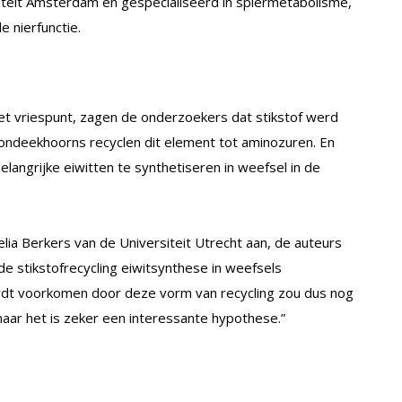
teit Amsterdam en gespecialiseerd in spiermetabolisme,
 nierfunctie.
t vriespunt, zagen de onderzoekers dat stikstof werd
rondeekhoorns recyclen dit element tot aminozuren. En
elangrijke eiwitten te synthetiseren in weefsel in de
lia Berkers van de Universiteit Utrecht aan, de auteurs
e stikstofrecycling eiwitsynthese in weefsels
ordt voorkomen door deze vorm van recycling zou dus nog
aar het is zeker een interessante hypothese.”