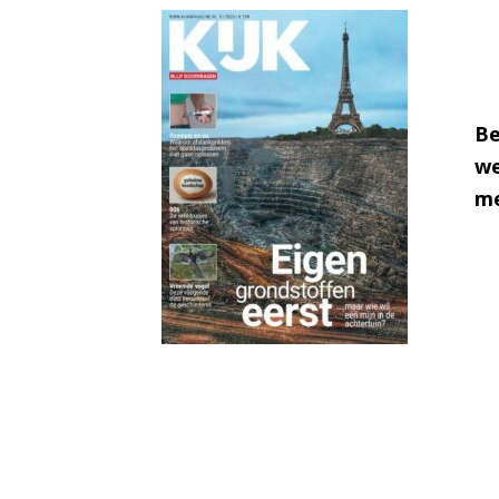
Be
we
me