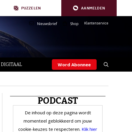
PUZZELEN
AANMELDEN
Klantenservice
Nieuwsbrief
Shop
 DIGITAAL
Word Abonnee
PODCAST
De inhoud op deze pagina wordt
momenteel geblokkeerd om jouw
cookie-keuzes te respecteren.
Klik hier